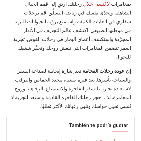
بمغامرات
لا تُنسى خلال
رحلتك. ارتقِ إلى قمم الجبال
الشاهقة وتحدَّى نفسك في رياضة التسلَّق. قم برحلات
سفاري في الغابات الكثيفة واستمتع برؤية الحيوانات البرية
في موطنها الطبيعي. اكتشف عالم التجديف في الأنهار
المجرَّدة واستكشف أعماق البحار في رحلات الغوص. تجربة
العمر تتضمن المغامرات التي تنعش روحك وتحفِّز شغفك
للتجوال.
إن عودة رحلات الفخامة
تعد إشارة إيجابية لصناعة السفر
والسياحة بأسرها. بعد فترة صعبة، يتجدد الحماس والترقب
لاستعادة تجارب السفر الفاخرة والاستمتاع بالرفاهية وروح
المغامرة. لذا، احجز رحلتك الفاخرة القادمة واستعد لتجربة لا
تُنسى تحيي حواسك وتلبي رغباتك الأكثر تطلبًا.
También te podría gustar