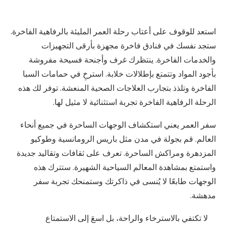
استعد للوقوف على أعتاب رحلة العمر المليئة بالرفاهية الفاخرة.
ستجد نفسك في فنادق فاخرة مجهزة بأرقى التجهيزات
والخدمات الفاخرة. ينتظرك غرف وأجنحة فسيحة مفروشة
بأجود المواد وتتمتع بإطلالات خلابة. استرخِ في حمامات السبا
الفاخرة وتلذذ بتجارب العلاجات الصحية المنعشة. توفر لك هذه
الرحلة الرفاهية الفاخرة تجربة استثنائية لا مثيل لها.
سفر العمر يعني استكشاف الوجهات الساحرة في جميع أنحاء
العالم. قم بجولة في مدن مثل باريس الرومانسية وطوكيو
المزدهرة ومراكش الساحرة. تعرف على ثقافات وتقاليد جديدة
واستمتع بمشاهدة المعالم السياحية الشهيرة. ستترك هذه
الوجهات طابعًا لا يُنسى في ذاكرتك وستمنحك تجربة سفر
مدهشة.
لا تكتفي بالاسترخاء والراحة، بل اسعَ إلى الاستمتاع