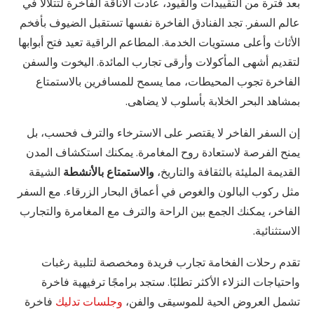
بعد فترة من التقييدات والقيود، عادت الأناقة الفاخرة لتتلألأ في
عالم السفر. تجد الفنادق الفاخرة نفسها تستقبل الضيوف بأفخم
الأثاث وأعلى مستويات الخدمة. المطاعم الراقية تعيد فتح أبوابها
لتقديم أشهى المأكولات وأرقى تجارب المائدة. اليخوت والسفن
الفاخرة تجوب المحيطات، مما يسمح للمسافرين بالاستمتاع
بمشاهد البحر الخلابة بأسلوب لا يضاهى.
إن السفر الفاخر لا يقتصر على الاسترخاء والترف فحسب، بل
يمنح الفرصة لاستعادة روح المغامرة. يمكنك استكشاف المدن
القديمة المليئة بالثقافة والتاريخ،
والاستمتاع بالأنشطة
الشيقة
مثل ركوب البالون والغوص في أعماق البحار الزرقاء. مع السفر
الفاخر، يمكنك الجمع بين الراحة والترف مع المغامرة والتجارب
الاستثنائية.
تقدم رحلات الفخامة تجارب فريدة ومخصصة لتلبية رغبات
واحتياجات النزلاء الأكثر تطلبًا. ستجد برامجًا ترفيهية فاخرة
تشمل العروض الحية للموسيقى والفن،
وجلسات تدليك
فاخرة