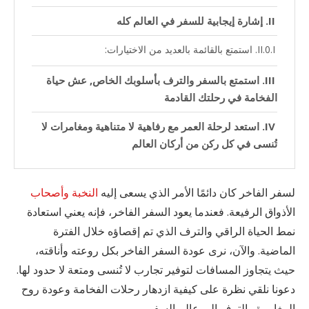
إشارة إيجابية للسفر في العالم كله
استمتع بالقائمة بالعديد من الاختيارات:
استمتع بالسفر والترف بأسلوبك الخاص, عش حياة
الفخامة في رحلتك القادمة
استعد لرحلة العمر مع رفاهية لا متناهية ومغامرات لا
تُنسى في كل ركن من أركان العالم
لسفر الفاخر كان دائمًا الأمر الذي يسعى إليه
النخبة وأصحاب
الأذواق الرفيعة. فعندما يعود السفر الفاخر، فإنه يعني استعادة
نمط الحياة الراقي والترف الذي تم إقصاؤه خلال الفترة
الماضية. والآن، نرى عودة السفر الفاخر بكل روعته وأناقته،
حيث يتجاوز المسافات لتوفير تجارب لا تُنسى ومتعة لا حدود لها.
دعونا نلقي نظرة على كيفية ازدهار رحلات الفخامة وعودة روح
المغامرة والترف إلى عالم السفر.