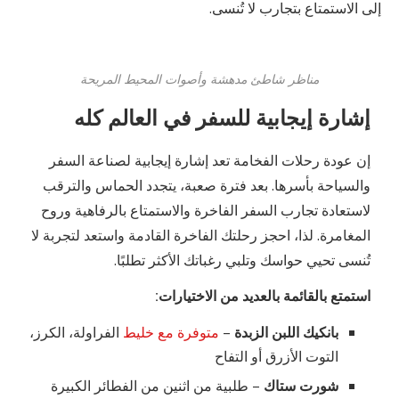
إلى الاستمتاع بتجارب لا تُنسى.
مناظر شاطئ مدهشة وأصوات المحيط المريحة
إشارة إيجابية للسفر في العالم كله
إن عودة رحلات الفخامة تعد إشارة إيجابية لصناعة السفر
والسياحة بأسرها. بعد فترة صعبة، يتجدد الحماس والترقب
لاستعادة تجارب السفر الفاخرة والاستمتاع بالرفاهية وروح
المغامرة. لذا، احجز رحلتك الفاخرة القادمة واستعد لتجربة لا
تُنسى تحيي حواسك وتلبي رغباتك الأكثر تطلبًا.
استمتع بالقائمة بالعديد من الاختيارات:
بانكيك اللبن الزبدة
–
متوفرة مع خليط
الفراولة، الكرز،
التوت الأزرق أو التفاح
شورت ستاك
– طلبية من اثنين من الفطائر الكبيرة