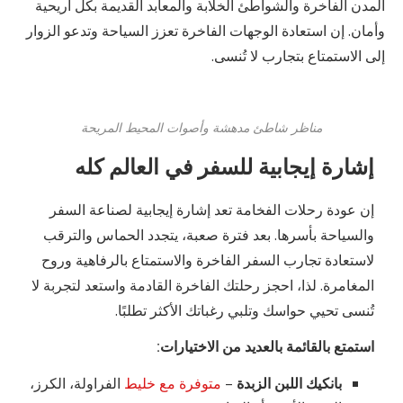
المدن الفاخرة والشواطئ الخلابة والمعابد القديمة بكل أريحية
وأمان. إن استعادة الوجهات الفاخرة تعزز السياحة وتدعو الزوار
إلى الاستمتاع بتجارب لا تُنسى.
مناظر شاطئ مدهشة وأصوات المحيط المريحة
إشارة إيجابية للسفر في العالم كله
إن عودة رحلات الفخامة تعد إشارة إيجابية لصناعة السفر
والسياحة بأسرها. بعد فترة صعبة، يتجدد الحماس والترقب
لاستعادة تجارب السفر الفاخرة والاستمتاع بالرفاهية وروح
المغامرة. لذا، احجز رحلتك الفاخرة القادمة واستعد لتجربة لا
تُنسى تحيي حواسك وتلبي رغباتك الأكثر تطلبًا.
استمتع بالقائمة بالعديد من الاختيارات:
بانكيك اللبن الزبدة
–
متوفرة مع خليط
الفراولة، الكرز،