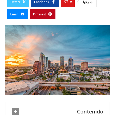
0
شاركها
Twitter
Facebook
Email
Pinterest
Contenido