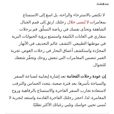
مدهشة.
لا تكتفي بالاسترخاء والراحة، بل اسعَ إلى الاستمتاع
بمغامرات
لا تُنسى خلال
رحلتك. ارتقِ إلى قمم الجبال
الشاهقة وتحدَّى نفسك في رياضة التسلَّق. قم برحلات
سفاري في الغابات الكثيفة واستمتع برؤية الحيوانات البرية
في موطنها الطبيعي. اكتشف عالم التجديف في الأنهار
المجرَّدة واستكشف أعماق البحار في رحلات الغوص. تجربة
العمر تتضمن المغامرات التي تنعش روحك وتحفِّز شغفك
للتجوال.
إن عودة رحلات الفخامة
تعد إشارة إيجابية لصناعة السفر
والسياحة بأسرها. بعد فترة صعبة، يتجدد الحماس والترقب
لاستعادة تجارب السفر الفاخرة والاستمتاع بالرفاهية وروح
المغامرة. لذا، احجز رحلتك الفاخرة القادمة واستعد لتجربة لا
تُنسى تحيي حواسك وتلبي رغباتك الأكثر تطلبًا.