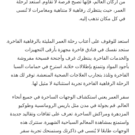
من أركان العالم، فإنها تصبح فرصة لا تقاوم. استعد لرحلة
العمر، حيث ينتظرك رفاهية لا متناهية ومغامرات لا تُنسى
في كل مكان تذهب إليه.
استعد للوقوف على أعتاب رحلة العمر المليئة بالرفاهية الفاخرة.
ستجد نفسك في فنادق فاخرة مجهزة بأرقى التجهيزات
والخدمات الفاخرة. ينتظرك غرف وأجنحة فسيحة مفروشة
بأجود المواد وتتمتع بإطلالات خلابة. استرخِ في حمامات السبا
الفاخرة وتلذذ بتجارب العلاجات الصحية المنعشة. توفر لك هذه
الرحلة الرفاهية الفاخرة تجربة استثنائية لا مثيل لها.
سفر العمر يعني استكشاف الوجهات الساحرة في جميع أنحاء
العالم. قم بجولة في مدن مثل باريس الرومانسية وطوكيو
المزدهرة ومراكش الساحرة. تعرف على ثقافات وتقاليد جديدة
واستمتع بمشاهدة المعالم السياحية الشهيرة. ستترك هذه
الوجهات طابعًا لا يُنسى في ذاكرتك وستمنحك تجربة سفر