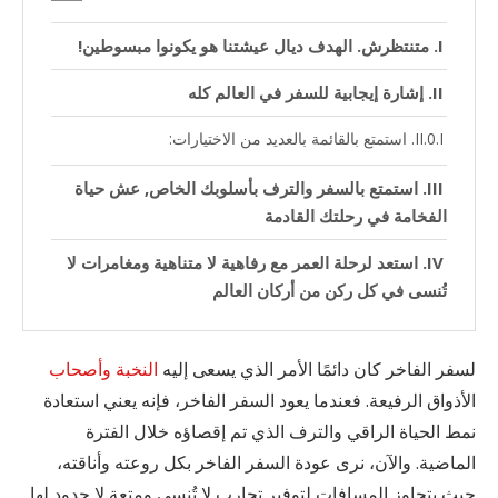
متنتظرش. الهدف ديال عيشتنا هو يكونوا مبسوطين!
إشارة إيجابية للسفر في العالم كله
استمتع بالقائمة بالعديد من الاختيارات:
استمتع بالسفر والترف بأسلوبك الخاص, عش حياة
الفخامة في رحلتك القادمة
استعد لرحلة العمر مع رفاهية لا متناهية ومغامرات لا
تُنسى في كل ركن من أركان العالم
لسفر الفاخر كان دائمًا الأمر الذي يسعى إليه
النخبة وأصحاب
الأذواق الرفيعة. فعندما يعود السفر الفاخر، فإنه يعني استعادة
نمط الحياة الراقي والترف الذي تم إقصاؤه خلال الفترة
الماضية. والآن، نرى عودة السفر الفاخر بكل روعته وأناقته،
حيث يتجاوز المسافات لتوفير تجارب لا تُنسى ومتعة لا حدود لها.