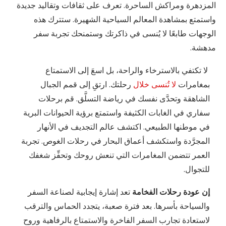
المزدهرة ومراكش الساحرة. تعرف على ثقافات وتقاليد جديدة
واستمتع بمشاهدة المعالم السياحية الشهيرة. ستترك هذه
الوجهات طابعًا لا يُنسى في ذاكرتك وستمنحك تجربة سفر
مدهشة.
لا تكتفي بالاسترخاء والراحة، بل اسعَ إلى الاستمتاع
بمغامرات
لا تُنسى خلال
رحلتك. ارتقِ إلى قمم الجبال
الشاهقة وتحدَّى نفسك في رياضة التسلَّق. قم برحلات
سفاري في الغابات الكثيفة واستمتع برؤية الحيوانات البرية
في موطنها الطبيعي. اكتشف عالم التجديف في الأنهار
المجرَّدة واستكشف أعماق البحار في رحلات الغوص. تجربة
العمر تتضمن المغامرات التي تنعش روحك وتحفِّز شغفك
للتجوال.
إن عودة رحلات الفخامة
تعد إشارة إيجابية لصناعة السفر
والسياحة بأسرها. بعد فترة صعبة، يتجدد الحماس والترقب
لاستعادة تجارب السفر الفاخرة والاستمتاع بالرفاهية وروح