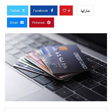
0
شاركها
Twitter
Facebook
Email
Pinterest