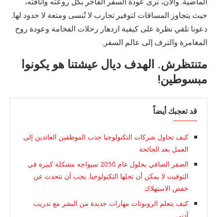
الماضية. والآن، نرى عودة السفر الفاخر بكل روعته وأناقته،
حيث يتجاوز المسافات لتوفير تجارب لا تُنسى ومتعة لا حدود لها.
دعونا نلقي نظرة على كيفية ازدهار رحلات الفخامة وعودة روح
المغامرة والترف إلى عالم السفر.
متنتظرش. الهدف ديال عيشتنا هو يكونوا
مبسوطين!
قد تعجبك أيضاً
كيف تحاول شركات التكنولوجيا جذب الموظفين العائدين إلى
العمل بعد الجائحة
الصفر الصافي بحلول عام 2050 سيواجه مشكلة كبيرة في
التوقيت لا يمكن أن تحلها التكنولوجيا. يجب أن نتحدث عن
خفض الاستهلاك
كيف يتعلم الروبوتات مهارات جديدة من البشر مع تدريب
أدنى