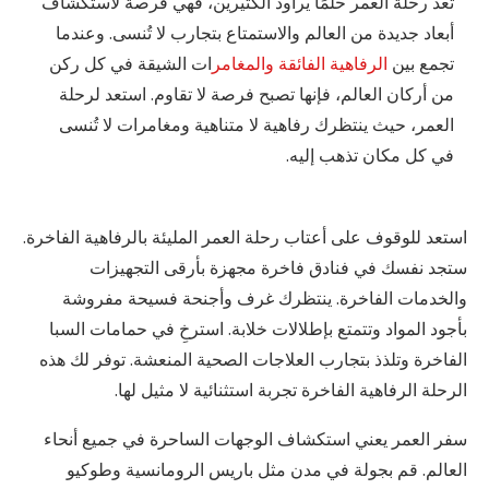
تعد رحلة العمر حلمًا يراود الكثيرين، فهي فرصة لاستكشاف
أبعاد جديدة من العالم والاستمتاع بتجارب لا تُنسى. وعندما
تجمع بين
الرفاهية الفائقة والمغامر
ات الشيقة في كل ركن
من أركان العالم، فإنها تصبح فرصة لا تقاوم. استعد لرحلة
العمر، حيث ينتظرك رفاهية لا متناهية ومغامرات لا تُنسى
في كل مكان تذهب إليه.
استعد للوقوف على أعتاب رحلة العمر المليئة بالرفاهية الفاخرة.
ستجد نفسك في فنادق فاخرة مجهزة بأرقى التجهيزات
والخدمات الفاخرة. ينتظرك غرف وأجنحة فسيحة مفروشة
بأجود المواد وتتمتع بإطلالات خلابة. استرخِ في حمامات السبا
الفاخرة وتلذذ بتجارب العلاجات الصحية المنعشة. توفر لك هذه
الرحلة الرفاهية الفاخرة تجربة استثنائية لا مثيل لها.
سفر العمر يعني استكشاف الوجهات الساحرة في جميع أنحاء
العالم. قم بجولة في مدن مثل باريس الرومانسية وطوكيو