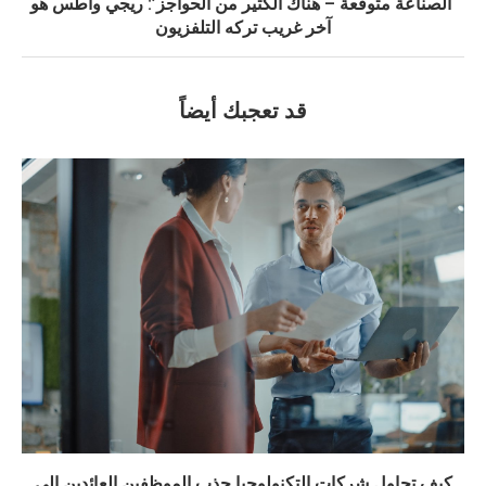
‘الصناعة متوقعة – هناك الكثير من الحواجز’: ريجي واطس هو
آخر غريب تركه التلفزيون
قد تعجبك أيضاً
كيف تحاول شركات التكنولوجيا جذب الموظفين العائدين إلى