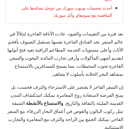
أحدث تحسينات يوتيوب ميوزك من جوجل تساعدها على
المنافسة مع سبوتيفاي وآبل ميوزيك
بعد فترة من التقييدات والقيود، عادت الأناقة الفاخرة لتتلألأ في
عالم السفر. تجد الفنادق الفاخرة نفسها تستقبل الضيوف بأفخم
الأثاث وأعلى مستويات الخدمة. المطاعم الراقية تعيد فتح أبوابها
لتقديم أشهى المأكولات وأرقى تجارب المائدة. اليخوت والسفن
الفاخرة تجوب المحيطات، مما يسمح للمسافرين بالاستمتاع
بمشاهد البحر الخلابة بأسلوب لا يضاهى.
إن السفر الفاخر لا يقتصر على الاسترخاء والترف فحسب، بل
يمنح الفرصة لاستعادة روح المغامرة. يمكنك استكشاف المدن
القديمة المليئة بالثقافة والتاريخ،
والاستمتاع بالأنشطة
الشيقة
مثل ركوب البالون والغوص في أعماق البحار الزرقاء. مع السفر
الفاخر، يمكنك الجمع بين الراحة والترف مع المغامرة والتجارب
الاستثنائية.