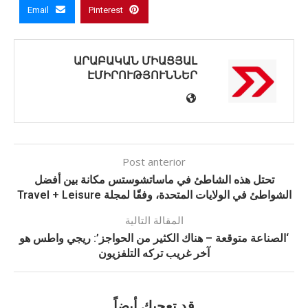
Email
Pinterest
ԱՐԱԲԱԿԱՆ ՄԻԱՑՅԱԼ
ԷՄԻՐՈՒԹՅՈՒՆՆԵՐ
Post anterior
تحتل هذه الشاطئ في ماساتشوستس مكانة بين أفضل
الشواطئ في الولايات المتحدة، وفقًا لمجلة Travel + Leisure
المقالة التالية
‘الصناعة متوقعة – هناك الكثير من الحواجز’: ريجي واطس هو
آخر غريب تركه التلفزيون
قد تعجبك أيضاً