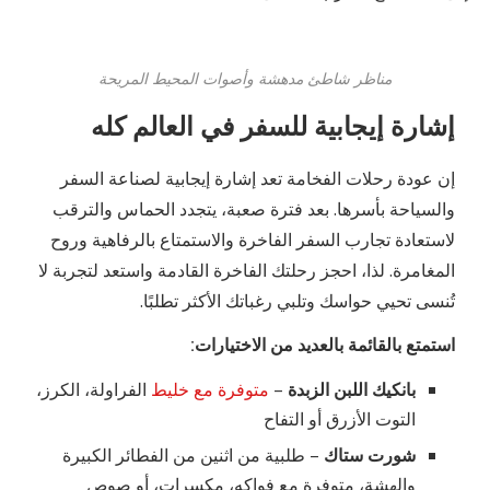
مناظر شاطئ مدهشة وأصوات المحيط المريحة
إشارة إيجابية للسفر في العالم كله
إن عودة رحلات الفخامة تعد إشارة إيجابية لصناعة السفر
والسياحة بأسرها. بعد فترة صعبة، يتجدد الحماس والترقب
لاستعادة تجارب السفر الفاخرة والاستمتاع بالرفاهية وروح
المغامرة. لذا، احجز رحلتك الفاخرة القادمة واستعد لتجربة لا
تُنسى تحيي حواسك وتلبي رغباتك الأكثر تطلبًا.
استمتع بالقائمة بالعديد من الاختيارات:
بانكيك اللبن الزبدة
–
متوفرة مع خليط
الفراولة، الكرز،
التوت الأزرق أو التفاح
شورت ستاك
– طلبية من اثنين من الفطائر الكبيرة
والهشة، متوفرة مع فواكه، مكسرات، أو صوص