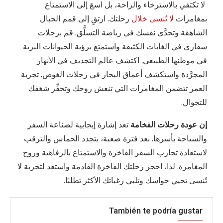
لا تكتفي بالاسترخاء والراحة، بل اسعَ إلى الاستمتاع
بمغامرات
لا تُنسى خلال
رحلتك. ارتقِ إلى قمم الجبال
الشاهقة وتحدَّى نفسك في رياضة التسلَّق. قم برحلات
سفاري في الغابات الكثيفة واستمتع برؤية الحيوانات البرية
في موطنها الطبيعي. اكتشف عالم التجديف في الأنهار
المجرَّدة واستكشف أعماق البحار في رحلات الغوص. تجربة
العمر تتضمن المغامرات التي تنعش روحك وتحفِّز شغفك
للتجوال.
إن عودة رحلات الفخامة
تعد إشارة إيجابية لصناعة السفر
والسياحة بأسرها. بعد فترة صعبة، يتجدد الحماس والترقب
لاستعادة تجارب السفر الفاخرة والاستمتاع بالرفاهية وروح
المغامرة. لذا، احجز رحلتك الفاخرة القادمة واستعد لتجربة لا
تُنسى تحيي حواسك وتلبي رغباتك الأكثر تطلبًا.
También te podría gustar