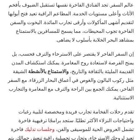
عالم السفر. تجد الفنادق الفاخرة نفسها تستقبل الضيوف بأفخم
الأثاث وأعلى مستويات الخدمة. المطاعم الراقية تعيد فتح أبوابها
لتقديم أشهى المأكولات وأرقى تجارب المائدة. اليخوت والسفن
الفاخرة تجوب المحيطات، مما يسمح للمسافرين بالاستمتاع
بمشاهد البحر الخلابة بأسلوب لا يضاهى.
إن السفر الفاخر لا يقتصر على الاسترخاء والترف فحسب، بل
يمنح الفرصة لاستعادة روح المغامرة. يمكنك استكشاف المدن
القديمة المليئة بالثقافة والتاريخ،
والاستمتاع بالأنشطة
الشيقة
مثل ركوب البالون والغوص في أعماق البحار الزرقاء. مع السفر
الفاخر، يمكنك الجمع بين الراحة والترف مع المغامرة والتجارب
الاستثنائية.
تقدم رحلات الفخامة تجارب فريدة ومخصصة لتلبية رغبات
واحتياجات النزلاء الأكثر تطلبًا. ستجد برامجًا ترفيهية فاخرة
تشمل العروض الحية للموسيقى والفن،
وجلسات تدليك
فاخرة
تعيد لروحك الاسترخاء، وتجارب تجميلية راقية تنعش جمالك. يتم