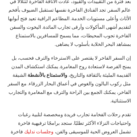
بعد فترة من التقييدات والقيود، عادت الأناقة الفاخرة لتتلألأ في
عالم السفر. تجد الفنادق الفاخرة نفسها تستقبل الضيوف بأفخم
الأثاث وأعلى مستويات الخدمة. المطاعم الراقية تعيد فتح أبوابها
لتقديم أشهى المأكولات وأرقى تجارب المائدة. اليخوت والسفن
الفاخرة تجوب المحيطات، مما يسمح للمسافرين بالاستمتاع
بمشاهد البحر الخلابة بأسلوب لا يضاهى.
إن السفر الفاخر لا يقتصر على الاسترخاء والترف فحسب، بل
يمنح الفرصة لاستعادة روح المغامرة. يمكنك استكشاف المدن
القديمة المليئة بالثقافة والتاريخ،
والاستمتاع بالأنشطة
الشيقة
مثل ركوب البالون والغوص في أعماق البحار الزرقاء. مع السفر
الفاخر، يمكنك الجمع بين الراحة والترف مع المغامرة والتجارب
الاستثنائية.
تقدم رحلات الفخامة تجارب فريدة ومخصصة لتلبية رغبات
واحتياجات النزلاء الأكثر تطلبًا. ستجد برامجًا ترفيهية فاخرة
تشمل العروض الحية للموسيقى والفن،
وجلسات تدليك
فاخرة