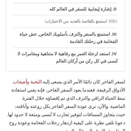
إشارة إيجابية للسفر في العالم كله
استمتع بالقائمة بالعديد من الاختيارات:
استمتع بالسفر والترف بأسلوبك الخاص, عش حياة
الفخامة في رحلتك القادمة
استعد لرحلة العمر مع رفاهية لا متناهية ومغامرات لا
تُنسى في كل ركن من أركان العالم
لسفر الفاخر كان دائمًا الأمر الذي يسعى إليه
النخبة وأصحاب
الأذواق الرفيعة. فعندما يعود السفر الفاخر، فإنه يعني استعادة
نمط الحياة الراقي والترف الذي تم إقصاؤه خلال الفترة
الماضية. والآن، نرى عودة السفر الفاخر بكل روعته وأناقته،
حيث يتجاوز المسافات لتوفير تجارب لا تُنسى ومتعة لا حدود لها.
دعونا نلقي نظرة على كيفية ازدهار رحلات الفخامة وعودة روح
المغامرة والترف إلى عالم السفر.