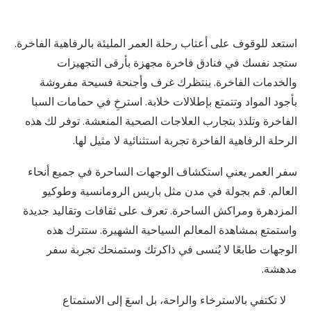
استعد للوقوف على أعتاب رحلة العمر المليئة بالرفاهية الفاخرة.
ستجد نفسك في فنادق فاخرة مجهزة بأرقى التجهيزات
والخدمات الفاخرة. ينتظرك غرف وأجنحة فسيحة مفروشة
بأجود المواد وتتمتع بإطلالات خلابة. استرخِ في حمامات السبا
الفاخرة وتلذذ بتجارب العلاجات الصحية المنعشة. توفر لك هذه
الرحلة الرفاهية الفاخرة تجربة استثنائية لا مثيل لها.
سفر العمر يعني استكشاف الوجهات الساحرة في جميع أنحاء
العالم. قم بجولة في مدن مثل باريس الرومانسية وطوكيو
المزدهرة ومراكش الساحرة. تعرف على ثقافات وتقاليد جديدة
واستمتع بمشاهدة المعالم السياحية الشهيرة. ستترك هذه
الوجهات طابعًا لا يُنسى في ذاكرتك وستمنحك تجربة سفر
مدهشة.
لا تكتفي بالاسترخاء والراحة، بل اسعَ إلى الاستمتاع