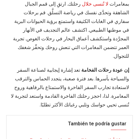
بمغامرات
لا تُنسى خلال
رحلتك. ارتقِ إلى قمم الجبال
الشاهقة وتحدَّى نفسك في رياضة التسلَّق. قم برحلات
سفاري في الغابات الكثيفة واستمتع برؤية الحيوانات البرية
في موطنها الطبيعي. اكتشف عالم التجديف في الأنهار
المجرَّدة واستكشف أعماق البحار في رحلات الغوص. تجربة
العمر تتضمن المغامرات التي تنعش روحك وتحفِّز شغفك
للتجوال.
إن عودة رحلات الفخامة
تعد إشارة إيجابية لصناعة السفر
والسياحة بأسرها. بعد فترة صعبة، يتجدد الحماس والترقب
لاستعادة تجارب السفر الفاخرة والاستمتاع بالرفاهية وروح
المغامرة. لذا، احجز رحلتك الفاخرة القادمة واستعد لتجربة لا
تُنسى تحيي حواسك وتلبي رغباتك الأكثر تطلبًا.
También te podría gustar