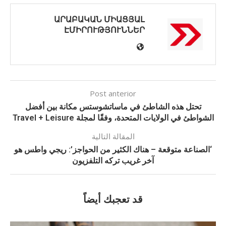
ԱՐԱԲԱԿԱՆ ՄԻԱՑՅԱԼ
ԷՄԻՐՈՒԹՅՈՒՆՆԵՐ
Post anterior
تحتل هذه الشاطئ في ماساتشوستس مكانة بين أفضل
الشواطئ في الولايات المتحدة، وفقًا لمجلة Travel + Leisure
المقالة التالية
‘الصناعة متوقعة – هناك الكثير من الحواجز’: ريجي واطس هو
آخر غريب تركه التلفزيون
قد تعجبك أيضاً