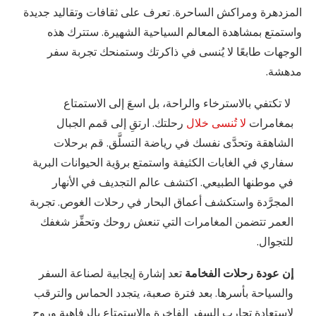
المزدهرة ومراكش الساحرة. تعرف على ثقافات وتقاليد جديدة
واستمتع بمشاهدة المعالم السياحية الشهيرة. ستترك هذه
الوجهات طابعًا لا يُنسى في ذاكرتك وستمنحك تجربة سفر
مدهشة.
لا تكتفي بالاسترخاء والراحة، بل اسعَ إلى الاستمتاع
بمغامرات
لا تُنسى خلال
رحلتك. ارتقِ إلى قمم الجبال
الشاهقة وتحدَّى نفسك في رياضة التسلَّق. قم برحلات
سفاري في الغابات الكثيفة واستمتع برؤية الحيوانات البرية
في موطنها الطبيعي. اكتشف عالم التجديف في الأنهار
المجرَّدة واستكشف أعماق البحار في رحلات الغوص. تجربة
العمر تتضمن المغامرات التي تنعش روحك وتحفِّز شغفك
للتجوال.
إن عودة رحلات الفخامة
تعد إشارة إيجابية لصناعة السفر
والسياحة بأسرها. بعد فترة صعبة، يتجدد الحماس والترقب
لاستعادة تجارب السفر الفاخرة والاستمتاع بالرفاهية وروح