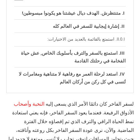
متنتظرش. الهدف ديال عيشتنا هو يكونوا مبسوطين!
إشارة إيجابية للسفر في العالم كله
استمتع بالقائمة بالعديد من الاختيارات:
استمتع بالسفر والترف بأسلوبك الخاص, عش حياة
الفخامة في رحلتك القادمة
استعد لرحلة العمر مع رفاهية لا متناهية ومغامرات لا
تُنسى في كل ركن من أركان العالم
لسفر الفاخر كان دائمًا الأمر الذي يسعى إليه
النخبة وأصحاب
الأذواق الرفيعة. فعندما يعود السفر الفاخر، فإنه يعني استعادة
نمط الحياة الراقي والترف الذي تم إقصاؤه خلال الفترة
الماضية. والآن، نرى عودة السفر الفاخر بكل روعته وأناقته،
حيث يتجاوز المسافات لتوفير تجارب لا تُنسى ومتعة لا حدود لها.