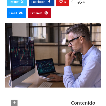
0
شاركها
Twitter
Facebook
Email
Pinterest
Contenido