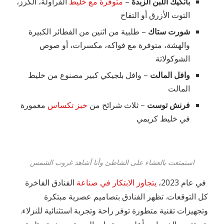
بانكيك اللبن الزبدة
–
متوفرة مع خليط
الفراولة، الكرز،
التوت الأزرق أو التفاح
شورت ستاك
– طلبية من اثنين من الفطائر الكبيرة
والهشة، متوفرة مع فواكه، مكسرات، أو صوص
الشوكولاتة
وافل المالت
– وافل بلجيكي كبير مصنوع من خليط
المالت
فرنش توست
– ثلاث شرائح من
خبز تكساس
مغمورة
في خليط كريمي
استمتعت بالعشاء على الشاطئ وأنا أشاهد غروب الشمس
في عام 2023،
يتجاوز الابتكار في صناعة
الفنادق الفاخرة
كل التوقعات. تظهر الفنادق بتصاميم عصرية مبتكرة
وتجهيزات تقنية متطورة توفر راحة وتجربة استثنائية للنزلاء.