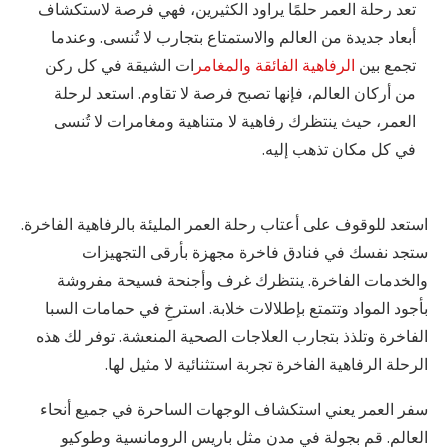
تعد رحلة العمر حلمًا يراود الكثيرين، فهي فرصة لاستكشاف
أبعاد جديدة من العالم والاستمتاع بتجارب لا تُنسى. وعندما
تجمع بين
الرفاهية الفائقة والمغامر
ات الشيقة في كل ركن
من أركان العالم، فإنها تصبح فرصة لا تقاوم. استعد لرحلة
العمر، حيث ينتظرك رفاهية لا متناهية ومغامرات لا تُنسى
في كل مكان تذهب إليه.
استعد للوقوف على أعتاب رحلة العمر المليئة بالرفاهية الفاخرة.
ستجد نفسك في فنادق فاخرة مجهزة بأرقى التجهيزات
والخدمات الفاخرة. ينتظرك غرف وأجنحة فسيحة مفروشة
بأجود المواد وتتمتع بإطلالات خلابة. استرخِ في حمامات السبا
الفاخرة وتلذذ بتجارب العلاجات الصحية المنعشة. توفر لك هذه
الرحلة الرفاهية الفاخرة تجربة استثنائية لا مثيل لها.
سفر العمر يعني استكشاف الوجهات الساحرة في جميع أنحاء
العالم. قم بجولة في مدن مثل باريس الرومانسية وطوكيو