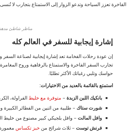
الفاخرة تعزز السياحة وتدعو الزوار إلى الاستمتاع بتجارب لا تُنسى.
مناظر شاطئ مدهشة
إشارة إيجابية للسفر في العالم كله
إن عودة رحلات الفخامة تعد إشارة إيجابية لصناعة السفر و
تجارب السفر الفاخرة والاستمتاع بالرفاهية وروح المغامرة. 
حواسك وتلبي رغباتك الأكثر تطلبًا.
استمتع بالقائمة بالعديد من الاختيارات:
بانكيك اللبن الزبدة
–
متوفرة مع خليط
الفراولة، الكرز
شورت ستاك
– طلبية من اثنين من الفطائر الكبيرة 
وافل المالت
– وافل بلجيكي كبير مصنوع من خليط ال
فرنش توست
– ثلاث شرائح من
خبز تكساس
مغمورة 