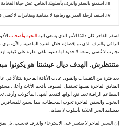
استمتع بالسفر والترف بأسلوبك الخاص, عش حياة الفخامة 
استعد لرحلة العمر مع رفاهية لا متناهية ومغامرات لا تُنسى 
لسفر الفاخر كان دائمًا الأمر الذي يسعى إليه
النخبة وأصحاب
الأذو
الراقي والترف الذي تم إقصاؤه خلال الفترة الماضية. والآن، نرى 
تجارب لا تُنسى ومتعة لا حدود لها. دعونا نلقي نظرة على كيفية ا
متنتظرش. الهدف ديال عيشتنا هو يكونوا م
بعد فترة من التقييدات والقيود، عادت الأناقة الفاخرة لتتلألأ في عا
الفنادق الفاخرة نفسها تستقبل الضيوف بأفخم الأثاث وأعلى مستوي
المطاعم الراقية تعيد فتح أبوابها لتقديم أشهى المأكولات وأرقى تجا
اليخوت والسفن الفاخرة تجوب المحيطات، مما يسمح للمسافرين ب
بمشاهد البحر الخلابة بأسلوب لا يضاهى.
إن السفر الفاخر لا يقتصر على الاسترخاء والترف فحسب، بل يمن