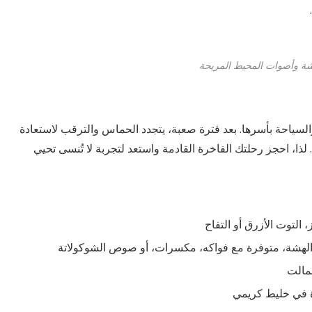
‘لا أرى حدوث انهيار’: يتنبأ خب
إغلاق Left Lane صندوقًا ع
تحتل هذه الشاطئ في ماسات
تمتلك هذه الكلية أفضل حياة طل
 وأصوات المحيط المريحة
1.4 مليار...
ولايتك،...
مكانة بين أفضل...
العقارات بارتفاع...
April 12, 2022
April 12, 2022
April 12, 2022
April 12, 2022
السياحة بأسرها. بعد فترة صعبة، يتجدد الحماس والترقب لاستعادة
لذا، احجز رحلتك الفاخرة القادمة واستعد لتجربة لا تُنسى تحيي
، التوت الأزرق أو التفاح
والهشة، متوفرة مع فواكه، مكسرات، أو صوص الشوكولاتة
مالت
في خليط كريمي