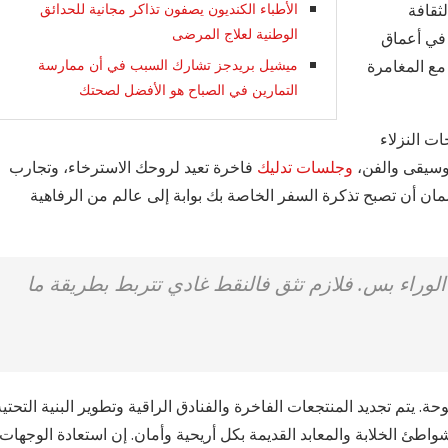
ثقافة
الأطباء الكنديون يصفون تذاكر مجانية للحدائق
الوطنية لعلاج المرضى
في أعماق
 مع المغامرة
ميشيل بريدجز تشارك السبب في أن ممارسة
التمارين في الصباح هو الأفضل لصحتك
ت النزلاء
موسيقى والفن،
وجلسات تدليك
فاخرة تعيد لروحك الاسترخاء، وتجارب
مان أن تصبح تذكرة السفر الخاصة بك بوابة إلى عالم من الرفاهية
وراء بس. فلازم تثق فالنقط غادي تتربط بطريقة ما
 يتم تجديد المنتجعات الفاخرة والفنادق الراقية وتطوير البنية التحتية
طئ الخلابة والمعابد القديمة بكل أريحية وأمان. إن استعادة الوجهات