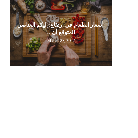
راء
الميًا بقيمة
شوستس
ابية في
أسعار الطعام في ارتفاع: إليكم العناصر
المتوقع أن...
March 28, 2022