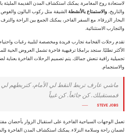
لاستعادة روح المغامرة. يمكنك استكشاف المدن القديمة المليئة بال
والتاريخ،
والاستمتاع بالأنشطة
الشيقة مثل ركوب البالون والغوص 
البحار الزرقاء. مع السفر الفاخر، يمكنك الجمع بين الراحة والترف
والتجارب الاستثنائية.
تقدم رحلات الفخامة تجارب فريدة ومخصصة لتلبية رغبات واحتياجا
الأكثر تطلبًا. ستجد برامجًا ترفيهية فاخرة تشمل العروض الحية لل
تجميلية راقية تنعش جمالك. يتم تصميم الرحلات الفاخرة بعناية لض
والاستجمام.
ماشي عارف تربط النقط لي الأمام، كتربطهم لي ال
فمستقبلك. كن جائعاً. كن غبياً
STEVE JOBS
تعمل الوجهات السياحية الفاخرة على استقبال الزوار بأحضان مفتوحة.
لضمان راحة وسلامة النزلاء. يمكنك استكشاف المدن الفاخرة والشوا